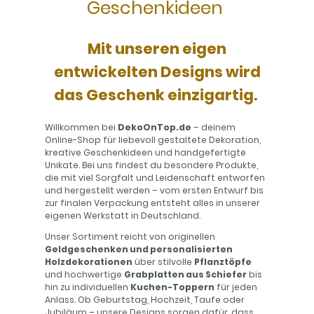
Geschenkideen
Mit unseren eigen
entwickelten Designs wird
das Geschenk einzigartig.
Willkommen bei
DekoOnTop.de
– deinem
Online-Shop für liebevoll gestaltete Dekoration,
kreative Geschenkideen und handgefertigte
Unikate. Bei uns findest du besondere Produkte,
die mit viel Sorgfalt und Leidenschaft entworfen
und hergestellt werden – vom ersten Entwurf bis
zur finalen Verpackung entsteht alles in unserer
eigenen Werkstatt in Deutschland.
Unser Sortiment reicht von originellen
Geldgeschenken und personalisierten
Holzdekorationen
über stilvolle
Pflanztöpfe
und hochwertige
Grabplatten aus Schiefer
bis
hin zu individuellen
Kuchen-Toppern
für jeden
Anlass. Ob Geburtstag, Hochzeit, Taufe oder
Jubiläum – unsere Designs sorgen dafür, dass