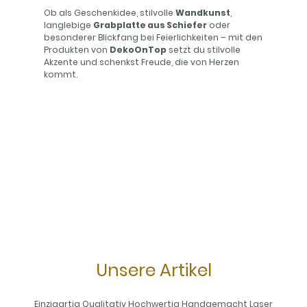
Ob als Geschenkidee, stilvolle
Wandkunst
,
langlebige
Grabplatte aus Schiefer
oder
besonderer Blickfang bei Feierlichkeiten – mit den
Produkten von
DekoOnTop
setzt du stilvolle
Akzente und schenkst Freude, die von Herzen
kommt.
Unsere Artikel
Einzigartig Qualitativ Hochwertig Handgemacht Laser