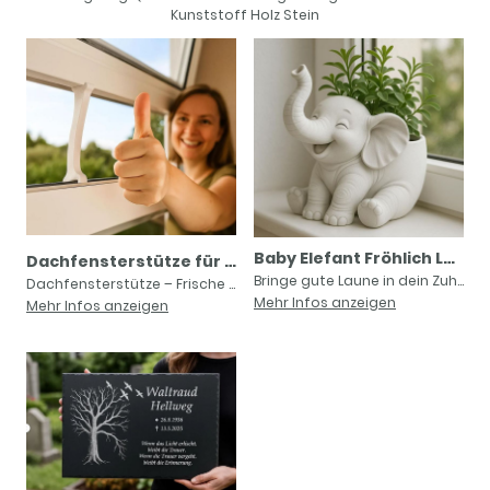
Kunststoff Holz Stein
Baby Elefant Fröhlich Lustig Blumentopf Pflanztopf Elephant Topfpflanzen Geschenk Gartenliebhaber Zimmerpflanzen Büro Dekoration Weihnachten
Dachfensterstütze für Velux und alle Dachfenster | Aufhalter | Aufsteller | Klemmer | Halter | Ausstellarm | Offen halten Stütze Ständer NEU
Bringe gute Laune in dein Zuhause oder Büro mit unserem fröhlichen Baby Elefanten Blumentopf!Dieser liebevoll gestaltete Pflanztopf im Donkey-Design besteht aus hochwertigem, umweltfreundlichem Kunststoff PLA (biologisch abbaubarer Kunststoff auf Maisbasis) und ist perfekt geeignet für kleine Zimmerpflanzen, Sukkulenten oder Kräuter. Wird nach der Bestellung im 3D Druck Verfahren gefertigt.Mit seinem lustigen und freundlichen Ausdruck ist der Elefant nicht nur ein Hingucker, sondern auch eine charmante Geschenkidee für alle, die Pflanzen und kreative Dekoration lieben. Egal ob auf dem Schreibtisch, im Wohnzimmer, auf der Fensterbank oder im Garten – dieser Blumentopf zaubert jedem Betrachter ein Lächeln ins Gesicht.2 Verschiedene Größe verfügbar.Details:🌿 Material: Hochwertiges PLA Kunststoff (biologisch abbaubar, nachhaltig)🌿 Design: Fröhlicher Esel im lustigen Stil🌿 Verwendung: Ideal für kleine Topfpflanzen, Kakteen, Sukkulenten oder Mini-Kräuter🌿 Pflegeleicht und leichtgewichtigPerfekt als Geschenkidee für Gartenliebhaber, Pflanzenfreunde, Kollegen oder zur WohnungseinweihungVielseitig einsetzbar: Wohnzimmer, Büro, Balkon, Küche oder Garten. Liebevolle Dekoration, die Fröhlichkeit und Naturverbundenheit ausstrahltSuchst du ein besonderes Geschenk?Dieser fröhliche Elefant Blumentopf ist die perfekte kleine Aufmerksamkeit zum Geburtstag, Muttertag, Vatertag, Einzug, als Dankeschön oder einfach nur so.Original Artikel kann leicht von den Digital erstellen Bildern, optisch abweichen.
Dachfensterstütze – Frische Luft trotz geschlossenem Rollladen – einfache Belüftungslösung für Ihr ZuhauseKennen Sie das auch?Das Dachfenster geht immer wieder zu. Obwohl man unten etwas geöffnet haben möchte?Gerade in den warmen Sommermonaten wünscht man sich, das Dachfenster nachts geöffnet zu lassen, um die stickige Luft im Raum zu vertreiben und ein angenehmes Klima zu schaffen. Doch oft stellt sich dabei ein Problem ein: Sobald der Rollladen heruntergelassen ist, kann das Fenster das zusätzliche Gewicht nicht halten. Es fällt einfach wieder zu, und Lüften ist nicht möglich.Genau hier setzt unsere durchdachte Dachfensterstütze an. Dieses kleine, aber äußerst praktische Hilfsmittel wurde speziell dafür entwickelt, Ihr Dachfenster sicher in einer geöffneten Position zu fixieren – selbst dann, wenn der Rollladen komplett ausgefahren ist.🌟 Was macht unsere Dachfensterstütze so besonders?✅ Mehr Frischluft bei jeder Witterung:Das Fenster kann weit genug geöffnet bleiben, damit frische Luft zirkuliert, gleichzeitig schützt der Rollladen vor neugierigen Blicken und direktem Regen. So bleibt Ihr Raum angenehm kühl und belüftet, ohne daß es hineinregnet.✅ Trägt das Gewicht von Fenster & Rollladen:Normale Lüftungspositionen reichen nicht aus, wenn der Rollladen heruntergelassen ist. Unsere Stütze wurde dafür konzipiert, das zusätzliche Gewicht zuverlässig abzufangen.✅ Werkzeugloser Einsatz:Kein Schrauben, Bohren oder Montieren nötig. Einfach die gewünschte Höhe einstellen, die Stütze zwischen Fensterrahmen und Fensterflügel klemmen – fertig! So ist das Tool sofort einsatzbereit und bei Bedarf ebenso schnell wieder entfernt.✅ Robust und langlebig:Gefertigt aus hochwertigem PLA-Kunststoff. Dieses Material ist leicht, stabil und unempfindlich gegenüber Temperaturschwankungen. Ideal für den dauerhaften Einsatz am Dachfenster.So funktioniert die Anwendung:- Öffnen Sie Ihr Dachfenster-- Klemmen Sie die Dachfensterstütze einfach zwischen den Rahmen und den Fensterflügel.- Senken Sie den Rollladen ab – das Fenster bleibt in der gewünschten Position sicher geöffnet.Warum ist dieses Produkt sinnvoll?Viele Dachfenster sind konstruktionsbedingt nicht dafür ausgelegt, bei heruntergelassenem Rollladen offen zu bleiben. Besonders in warmen Nächten oder wenn Sie längere Zeit lüften möchten, ohne komplett auf Sichtschutz zu verzichten, entsteht so ein echtes Problem. Unsere Dachfensterstütze schließt genau diese Lücke: Sie sorgt dafür, dass Ihr Fenster zuverlässig offen bleibt und gleichzeitig der Rollladen wie gewohnt genutzt werden kann.Gerade für Schlafzimmer, Kinderzimmer oder Dachbodenräume ist das die perfekte Lösung, um Frischluft und Privatsphäre optimal zu kombinieren.Material:PLA (Kunststoff) – leicht, stabil, langlebigLieferumfang:1x DachfensterstützeGönnen Sie sich mehr Komfort und ein besseres Raumklima – ganz unkompliziert und ohne aufwendige Umbauten.Falls Sie Fragen haben oder eine individuelle Größe benötigen, schreiben Sie mir gerne eine Nachricht!Versand aus Deutschland – schnell & zuverlässig 🚚Jetzt bestellen und Lüftung effizient gestalten!Das Design wird laufend Optimiert und kann leicht von den Werbebildern abweichen!Kein Original vom Hersteller. Kompatibel im 3D Druck Verfahren. Die aufgeführten Warenzeichen, Markennamen und Herstellernamen sind Eigentum des jeweiligen Inhabers; ihre Erwähnung dient ausschließlich der Beschreibung des angebotenen Artikels.
Mehr Infos anzeigen
Mehr Infos anzeigen