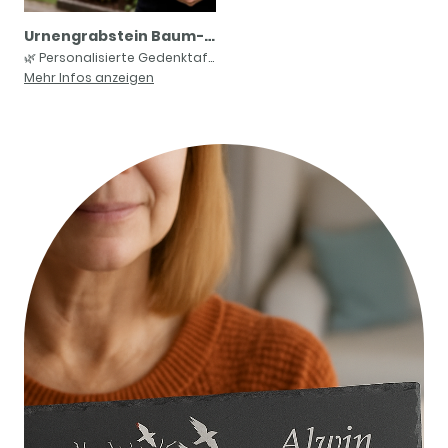
Urnengrabstein Baum-Motiv & Ständer Grabstein Grabschmuck, Gedenktafel 30x20cm, Naturschiefer, Personalisiert, Wetterfeste Grabplattet
🌿
Personalisierte Gedenktafel aus Naturschiefer – Große Schieferplatte 30x20 cm mit kostenlosem Ständer! - memorial - grabschmuck - grave marker - memorial plaqueEin stiller Gruß an einen geliebten Menschen – diese hochwertige Gedenktafel aus echtem Schiefer ist ein liebevoll gestaltetes Erinnerungsstück für Urnengräber, Gedenkstätten oder den privaten Garten. Das Symbol des Lebensbaums, begleitet von fallenden Blättern und sanft fliegenden Vögeln, steht für die Kraft des Lebens, den ewigen Kreislauf und die Hoffnung auf ein Wiedersehen.Volker schreibt: Ich bin nicht nur sehr zufrieden sondern begeistert!!Textvorschläge für die Grabplatte mit Lebensbaum:„Wie ein Baum wurdest du zum Himmel getragen.“„In den Zweigen des Lebens ruhst du in Frieden.“„Heimgekehrt – frei wie ein Vogel, stark wie ein Baum.“„Dein Leben war ein Baum – deine Seele fliegt mit den Vögeln.“„Im Schatten des Lebensbaums – getragen von stillen Flügeln.“„Die Seele fliegt, der Baum bleibt – in unseren Herzen.“„Wie Vögel im Wind – du bist frei, aber nie fort.“„Wenn das Licht erlischt, bleibt die Trauer. Wenn die Trauer vergeht, bleibt die Erinnerung."Günstige Grabplatte die sich jeder Leisten kann. Sparen Sie bis zu 80% im Vergleich zu Angeboten vom Steinmetz.Wie sieht die Gravur aus? Die Gravur ist nach dem Lasern Hellgrau bis Grau. Ja nach Härte und Beschaffenheit des Steins kann die Gravur Farbe leicht variieren.
Mehr Infos anzeigen